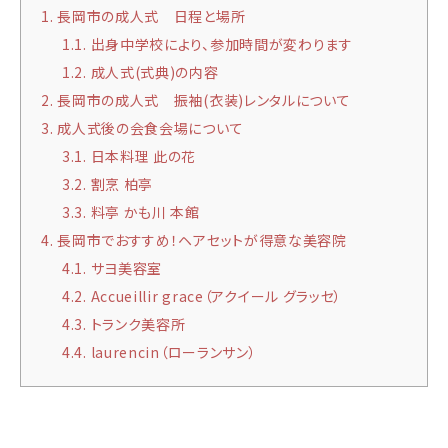
1.
長岡市の成人式 日程と場所
1.1.
出身中学校により、参加時間が変わります
1.2.
成人式(式典)の内容
2.
長岡市の成人式 振袖(衣装)レンタルについて
3.
成人式後の会食会場について
3.1.
日本料理 此の花
3.2.
割烹 柏亭
3.3.
料亭 かも川 本館
4.
長岡市でおすすめ！ヘアセットが得意な美容院
4.1.
サヨ美容室
4.2.
Accueillir grace（アクイール グラッセ）
4.3.
トランク美容所
4.4.
laurencin（ローランサン）